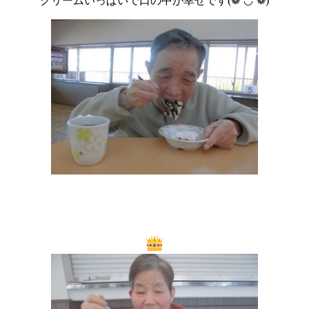
クリームいっぱいで口の中が幸せです(❁´◡`❁)