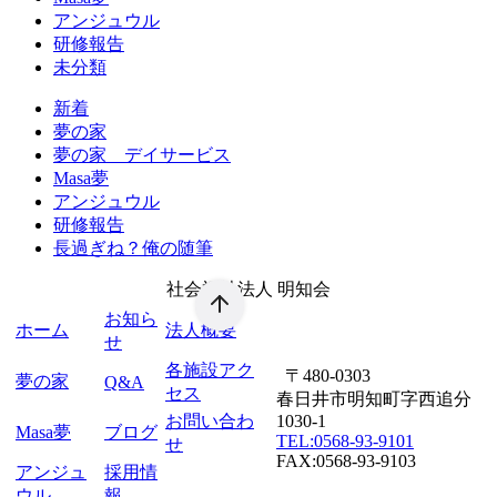
アンジュウル
研修報告
未分類
新着
夢の家
夢の家 デイサービス
Masa夢
アンジュウル
研修報告
長過ぎね？俺の随筆
社会福祉法人
明知会
お知ら
ホーム
法人概要
せ
各施設アク
〒480-0303
夢の家
Q&A
セス
春日井市明知町字西追分
お問い合わ
1030-1
Masa夢
ブログ
TEL:0568-93-9101
せ
FAX:0568-93-9103
アンジュ
採用情
ウル
報