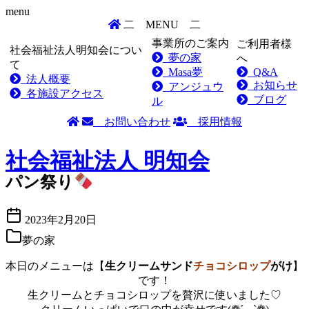
menu
二
MENU
二
事業所のご案内
ご利用者様
社会福祉法人明知会につい
夢の家
へ
て
Masa夢
Q&A
法人概要
お知らせ
アンジュウ
各施設アクセス
ブログ
ル
お問い合わせ
採用情報
Skip
to
社会福祉法人
明知会
content
パン祭り
2023年2月20日
夢の家
本日のメニューは【
生クリーム
サンド
チョコシロップ
がけ
】
です！
生クリームとチョコシロップを贅沢に使いました♡