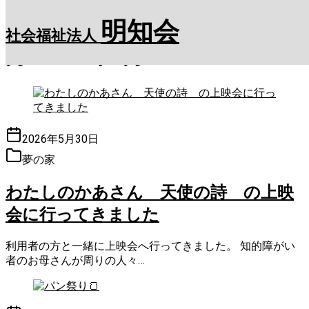
Skip
to
明知会
content
社会福祉法人
月:
2026年5月
2026年5月30日
夢の家
わたしのかあさん 天使の詩 の上映
会に行ってきました
利用者の方と一緒に上映会へ行ってきました。 知的障がい
者のお母さんが周りの人々…