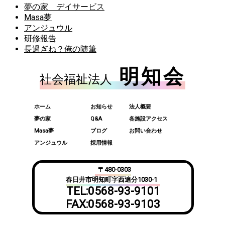
夢の家 デイサービス
Masa夢
アンジュウル
研修報告
長過ぎね？俺の随筆
明知会
社会福祉法人
ホーム
お知らせ
法人概要
夢の家
Q&A
各施設アクセス
Masa夢
ブログ
お問い合わせ
アンジュウル
採用情報
〒480-0303
春日井市明知町字西追分1030-1
TEL:0568-93-9101
FAX:0568-93-9103