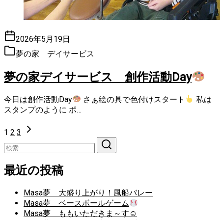
2026年5月19日
夢の家 デイサービス
夢の家デイサービス 創作活動Day
今日は創作活動Day
さぁ絵の具で色付けスタート
私は
スタンプのように ポ…
1
2
3
最近の投稿
Masa夢 大盛り上がり！風船バレー
Masa夢 ベースボールゲーム
Masa夢 ももいただきま～す☺