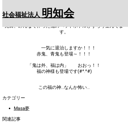
Skip
to
明知会
content
社会福祉法人
今日は、節分です。
先日、みんなで作った鬼のペットボトルがずらり並んでま
す。
一気に退治しますか！！！
赤鬼、青鬼も登場～！！！
「鬼は外、福は内」
おおっ！！
福の神様も登場です(#^.^#)
この福の神…なんか怖い…
カテゴリー
Masa夢
関連記事