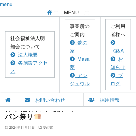
menu
二
MENU
二
事業所の
ご利用
ご案内
者様へ
社会福祉法人明
夢の
知会について
家
Q&A
法人概要
Masa
お
各施設アクセ
夢
知らせ
ス
アン
ブ
ジュウル
ログ
お問い合わせ
採用情報
社会福祉法人
明知会
パン祭り
2024年11月11日
夢の家