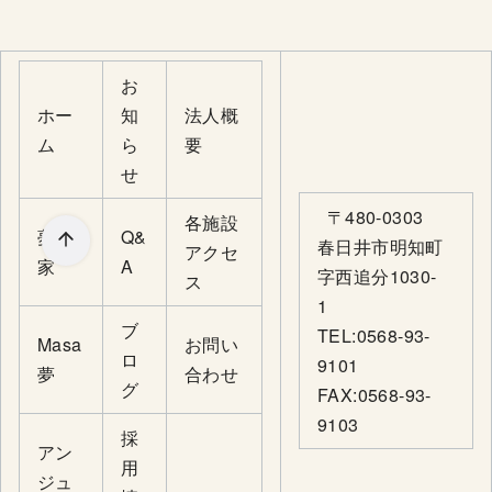
お
ホー
知
法人概
ム
ら
要
せ
〒480-0303
各施設
夢の
Q&
春日井市明知町
アクセ
家
A
字西追分1030-
ス
1
ブ
TEL:0568-93-
Masa
お問い
ロ
9101
夢
合わせ
グ
FAX:0568-93-
9103
採
アン
用
ジュ