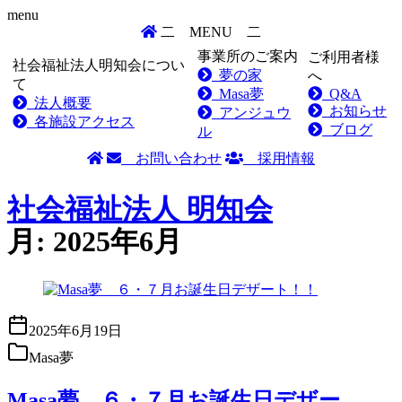
menu
二
MENU
二
事業所のご案内
ご利用者様
社会福祉法人明知会につい
夢の家
へ
て
Masa夢
Q&A
法人概要
お知らせ
アンジュウ
各施設アクセス
ブログ
ル
お問い合わせ
採用情報
Skip
to
社会福祉法人
明知会
content
月:
2025年6月
2025年6月19日
Masa夢
Masa夢 ６・７月お誕生日デザー