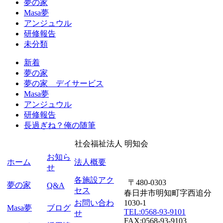
夢の家
Masa夢
アンジュウル
研修報告
未分類
新着
夢の家
夢の家 デイサービス
Masa夢
アンジュウル
研修報告
長過ぎね？俺の随筆
社会福祉法人
明知会
お知ら
ホーム
法人概要
せ
各施設アク
〒480-0303
夢の家
Q&A
セス
春日井市明知町字西追分
お問い合わ
1030-1
Masa夢
ブログ
TEL:0568-93-9101
せ
FAX:0568-93-9103