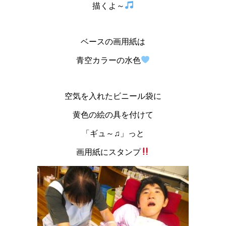
描くよ～
ベースの画用紙は
青空カラーの水色
空気を入れたビニール袋に
黄色の絵の具を付けて
「ギュ～♫」っと
画用紙にスタンプ