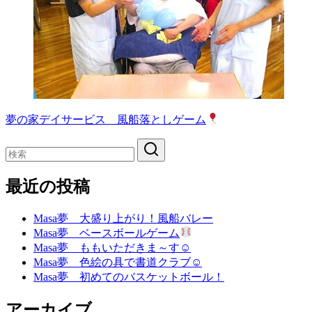
夢の家デイサービス 風船落としゲーム
最近の投稿
Masa夢 大盛り上がり！風船バレー
Masa夢 ベースボールゲーム
Masa夢 ももいただきま～す☺
Masa夢 色絵の具で書道クラブ☺
Masa夢 初めてのバスケットボール！
アーカイブ