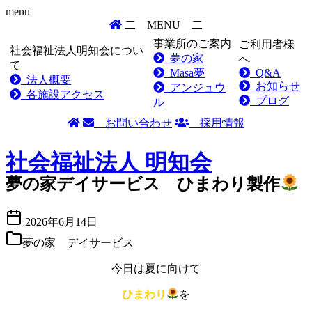
menu
二
MENU
二
事業所のご案内
ご利用者様
社会福祉法人明知会につい
夢の家
へ
て
Masa夢
Q&A
法人概要
お知らせ
アンジュウ
各施設アクセス
ブログ
ル
お問い合わせ
採用情報
Skip
to
社会福祉法人
明知会
content
夢の家デイサービス ひまわり製作
2026年6月14日
夢の家 デイサービス
今日は夏に向けて
ひまわり
を