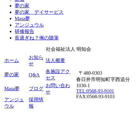
夢の家
夢の家 デイサービス
Masa夢
アンジュウル
研修報告
長過ぎね？俺の随筆
社会福祉法人
明知会
お知ら
ホーム
法人概要
せ
各施設アク
〒480-0303
夢の家
Q&A
セス
春日井市明知町字西追分
お問い合わ
1030-1
Masa夢
ブログ
TEL:0568-93-9101
せ
FAX:0568-93-9103
アンジュ
採用情
ウル
報