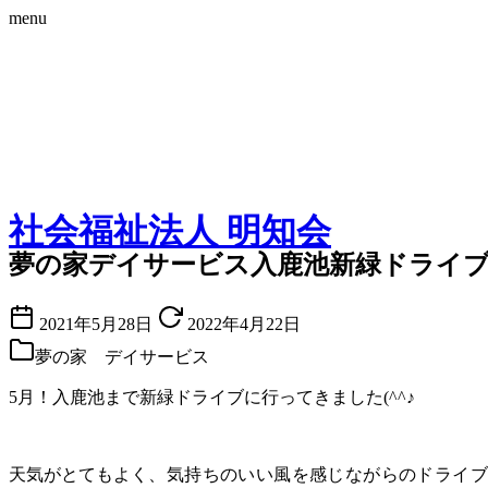
menu
Skip
to
社会福祉法人
明知会
content
夢の家デイサービス入鹿池新緑ドライ
2021年5月28日
2022年4月22日
夢の家 デイサービス
5月！入鹿池まで新緑ドライブに行ってきました(^^♪
天気がとてもよ
く、気持ちのいい風を感じながらの
ドライブで