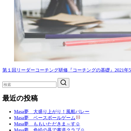
第１回リーダーコーチング研修『コーチングの基礎』2021年5月2
最近の投稿
Masa夢 大盛り上がり！風船バレー
Masa夢 ベースボールゲーム
Masa夢 ももいただきま～す☺
Masa夢 色絵の具で書道クラブ☺