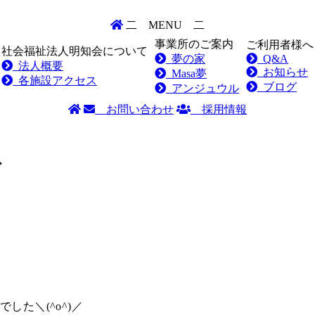
二
MENU
二
事業所のご案内
ご利用者様へ
社会福祉法人明知会について
夢の家
Q&A
法人概要
お知らせ
Masa夢
各施設アクセス
ブログ
アンジュウル
お問い合わせ
採用情報
ブ
した＼(^o^)／