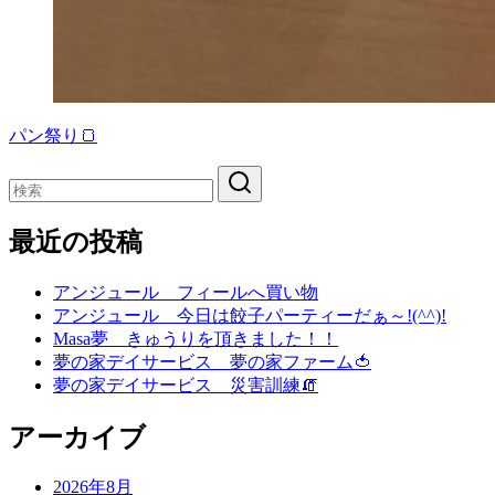
パン祭り🍞
最近の投稿
アンジュール フィールへ買い物
アンジュール 今日は餃子パーティーだぁ～!(^^)!
Masa夢 きゅうりを頂きました！！
夢の家デイサービス 夢の家ファーム🍅
夢の家デイサービス 災害訓練🧯
アーカイブ
2026年8月