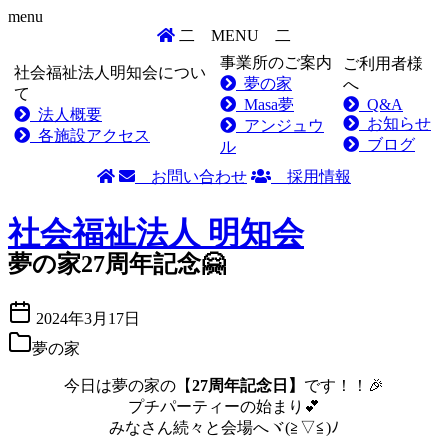
menu
二
MENU
二
事業所のご案内
ご利用者様
社会福祉法人明知会につい
夢の家
へ
て
Masa夢
Q&A
法人概要
お知らせ
アンジュウ
各施設アクセス
ブログ
ル
お問い合わせ
採用情報
Skip
to
社会福祉法人
明知会
content
夢の家27周年記念🤗
2024年3月17日
夢の家
今日は夢の家の【
27周年記念日】
です！！🎉
プチパーティーの始まり💕
みなさん続々と会場へヾ(≧▽≦)ﾉ