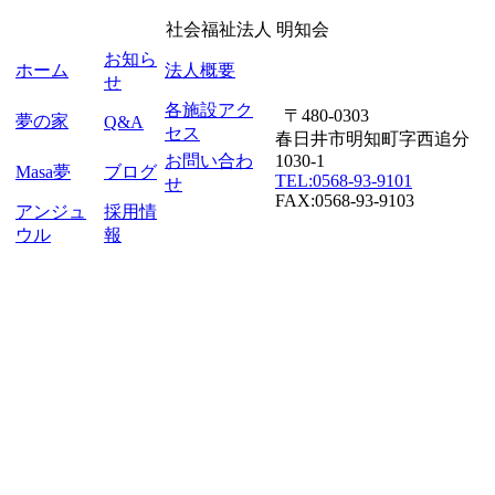
社会福祉法人
明知会
お知ら
ホーム
法人概要
せ
各施設アク
〒480-0303
夢の家
Q&A
セス
春日井市明知町字西追分
お問い合わ
1030-1
Masa夢
ブログ
TEL:0568-93-9101
せ
FAX:0568-93-9103
アンジュ
採用情
ウル
報