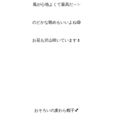
風が心地よくて最高だ～✨
のどかな眺めもいいよね😄
お花も沢山咲いています🌷
おそろいの麦わら帽子💕