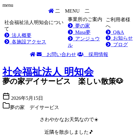
menu
二
MENU
二
事業所のご案内
ご利用者様
社会福祉法人明知会につい
夢の家
へ
て
Masa夢
Q&A
法人概要
お知らせ
アンジュウ
各施設アクセス
ブログ
ル
お問い合わせ
採用情報
Skip
to
社会福祉法人
明知会
content
夢の家デイサービス 楽しい散策🐶
2026年5月15日
夢の家 デイサービス
さわやかなお天気なので☀️
近隣を散歩しました🎵