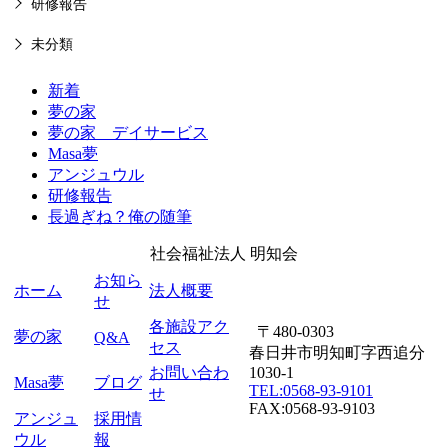
研修報告
未分類
新着
夢の家
夢の家 デイサービス
Masa夢
アンジュウル
研修報告
長過ぎね？俺の随筆
社会福祉法人
明知会
お知ら
ホーム
法人概要
せ
各施設アク
〒480-0303
夢の家
Q&A
セス
春日井市明知町字西追分
お問い合わ
1030-1
Masa夢
ブログ
TEL:0568-93-9101
せ
FAX:0568-93-9103
アンジュ
採用情
ウル
報