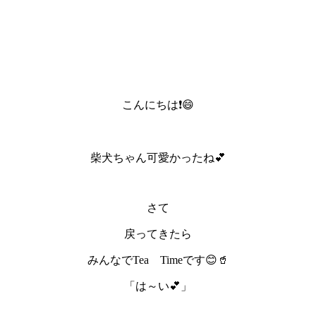
こんにちは❗😄
柴犬ちゃん可愛かったね💕
さて
戻ってきたら
みんなでTea Timeです😊🥤
「は～い💕」